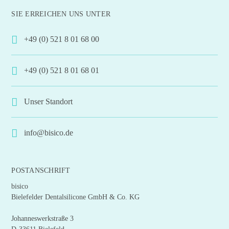
mehrere
SIE ERREICHEN UNS UNTER
Varianten
auf.
+49 (0) 521 8 01 68 00
Die
Optionen
+49 (0) 521 8 01 68 01
können
auf
der
Unser Standort
Produktseite
gewählt
info@bisico.de
werden
POSTANSCHRIFT
bisico
Bielefelder Dentalsilicone GmbH & Co. KG
Johanneswerkstraße 3