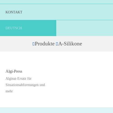
KONTAKT
DEUTSCH
Produkte
A-Silikone
Home
Algi-Press
Alginat-Ersatz für
Situationsabformungen und
mehr
Dieses
Produkt
weist