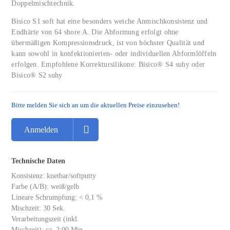
Doppelmischtechnik.
Bisico S1 soft hat eine besonders weiche Anmischkonsistenz und
Endhärte von 64 shore A. Die Abformung erfolgt ohne
übermäßigen Kompressionsdruck, ist von höchster Qualität und
kann sowohl in konfektionierten- oder individuellen Abformlöffeln
erfolgen. Empfohlene Korrektursilikone: Bisico® S4 suhy oder
Bisico® S2 suhy
Bitte melden Sie sich an um die aktuellen Preise einzusehen!
Anmelden
Technische Daten
Konsistenz: knetbar/softputty
Farbe (A/B): weiß/gelb
Lineare Schrumpfung: < 0,1 %
Mischzeit: 30 Sek.
Verarbeitungszeit (inkl.
Mischzeit): ca. 2:00 Min.