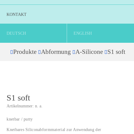
KONTAKT
DEUTSCH
ENGLISH
Produkte
Abformung
A-Silicone
S1 soft
Home
S1 soft
Artikelnummer:
n. a.
knetbar / putty
Knetbares Siliconabformmaterial zur Anwendung der