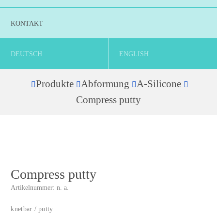
KONTAKT
DEUTSCH
ENGLISH
Produkte
Abformung
A-Silicone
Home
Compress putty
Compress putty
Artikelnummer:
n. a.
knetbar / putty