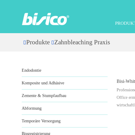
PRODUK
Produkte
Zahnbleaching Praxis
Home
CATEGORIES
Endodontie
Bisi-Whit
Komposite und Adhäsive
Profession
Zemente & Stumpfaufbau
Office erm
wirtschaftl
Abformung
Temporäre Versorgung
Bissregistrierung