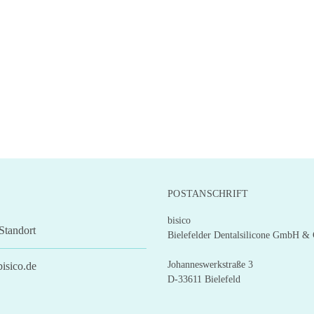
Die
Optionen
können
auf
der
Produktseite
gewählt
werden
POSTANSCHRIFT
bisico
Standort
Bielefelder Dentalsilicone GmbH &
Johanneswerkstraße 3
isico.de
D-33611 Bielefeld