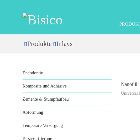
PRODUK
Produkte
Inlays
Home
CATEGORIES
Endodontie
Nanofill 
Komposite und Adhäsive
Universal
Zemente & Stumpfaufbau
Abformung
Temporäre Versorgung
Bissregistrierung