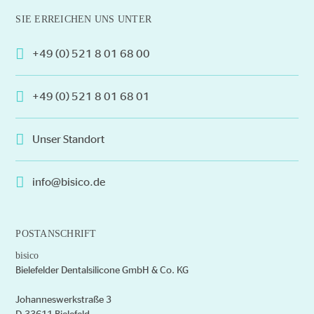
mehrere
SIE ERREICHEN UNS UNTER
Varianten
auf.
+49 (0) 521 8 01 68 00
Die
Optionen
+49 (0) 521 8 01 68 01
können
auf
der
Unser Standort
Produktseite
gewählt
info@bisico.de
werden
POSTANSCHRIFT
bisico
Bielefelder Dentalsilicone GmbH & Co. KG
Johanneswerkstraße 3