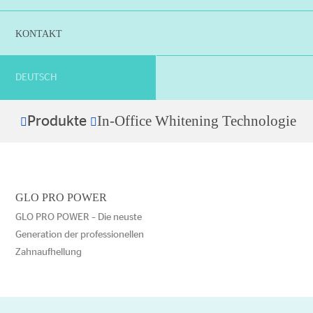
KONTAKT
DEUTSCH
In-Office Whitening Technologie
Produkte
Home
GLO PRO POWER
GLO PRO POWER – Die neuste
Generation der professionellen
Zahnaufhellung
Dieses
Produkt
weist