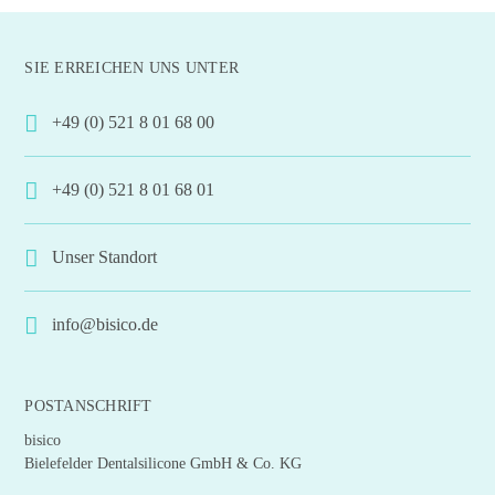
weist
mehrere
SIE ERREICHEN UNS UNTER
Varianten
auf.
+49 (0) 521 8 01 68 00
Die
Optionen
+49 (0) 521 8 01 68 01
können
auf
der
Unser Standort
Produktseite
gewählt
info@bisico.de
werden
POSTANSCHRIFT
bisico
Bielefelder Dentalsilicone GmbH & Co. KG