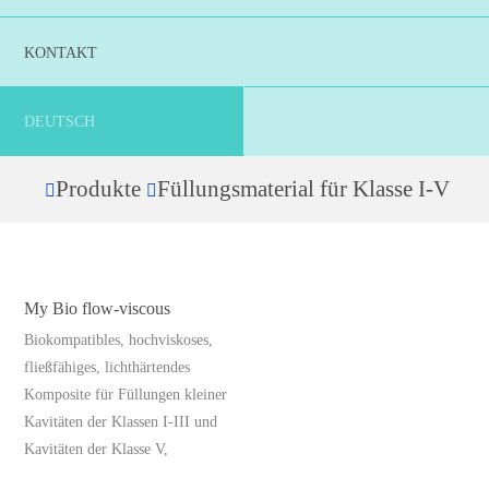
KONTAKT
DEUTSCH
Produkte
Füllungsmaterial für Klasse I-V
Home
My Bio flow-viscous
Biokompatibles, hochviskoses,
fließfähiges, lichthärtendes
Komposite für Füllungen kleiner
Kavitäten der Klassen I-III und
Kavitäten der Klasse V,
Dieses