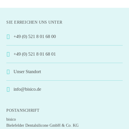
Produkt
weist
mehrere
SIE ERREICHEN UNS UNTER
Varianten
auf.
+49 (0) 521 8 01 68 00
Die
Optionen
+49 (0) 521 8 01 68 01
können
auf
der
Unser Standort
Produktseite
gewählt
info@bisico.de
werden
POSTANSCHRIFT
bisico
Bielefelder Dentalsilicone GmbH & Co. KG