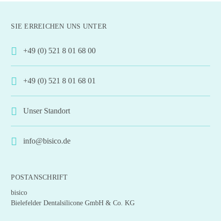
weist
mehrere
SIE ERREICHEN UNS UNTER
Varianten
auf.
+49 (0) 521 8 01 68 00
Die
Optionen
+49 (0) 521 8 01 68 01
können
auf
der
Unser Standort
Produktseite
gewählt
info@bisico.de
werden
POSTANSCHRIFT
bisico
Bielefelder Dentalsilicone GmbH & Co. KG