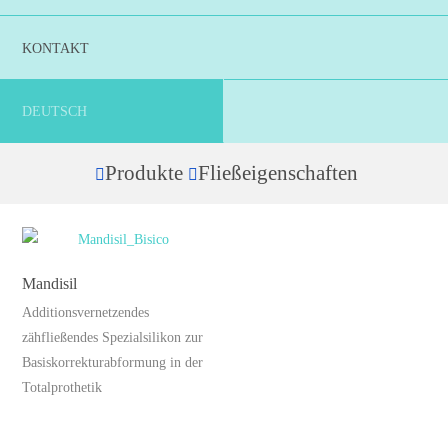
KONTAKT
DEUTSCH
Produkte
Fließeigenschaften
Home
Mandisil
Additionsvernetzendes
zähfließendes Spezialsilikon zur
Basiskorrekturabformung in der
Totalprothetik
Dieses
Produkt