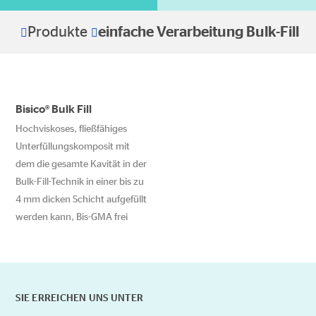
Produkte
einfache Verarbeitung Bulk-Fill
Home
Bisico® Bulk Fill
Hochviskoses, fließfähiges
Unterfüllungskomposit mit
dem die gesamte Kavität in der
Bulk-Fill-Technik in einer bis zu
4 mm dicken Schicht aufgefüllt
werden kann, Bis-GMA frei
Dieses
Produkt
weist
mehrere
SIE ERREICHEN UNS UNTER
Varianten