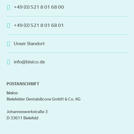
auf.
+49 (0) 521 8 01 68 00
Die
Optionen
+49 (0) 521 8 01 68 01
können
auf
der
Unser Standort
Produktseite
gewählt
info@bisico.de
werden
POSTANSCHRIFT
bisico
Bielefelder Dentalsilicone GmbH & Co. KG
Johanneswerkstraße 3
D-33611 Bielefeld