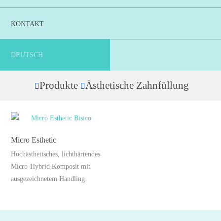
KONTAKT
DEUTSCH
Produkte
Ästhetische Zahnfüllung
Home
Micro Esthetic
Hochästhetisches, lichthärtendes
Micro-Hybrid Komposit mit
ausgezeichnetem Handling
Dieses
Produkt
weist