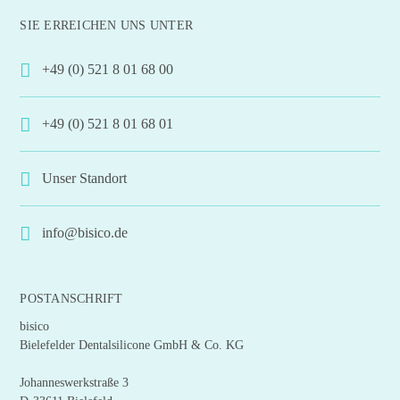
mehrere
SIE ERREICHEN UNS UNTER
Varianten
auf.
+49 (0) 521 8 01 68 00
Die
Optionen
+49 (0) 521 8 01 68 01
können
auf
der
Unser Standort
Produktseite
gewählt
info@bisico.de
werden
POSTANSCHRIFT
bisico
Bielefelder Dentalsilicone GmbH & Co. KG
Johanneswerkstraße 3